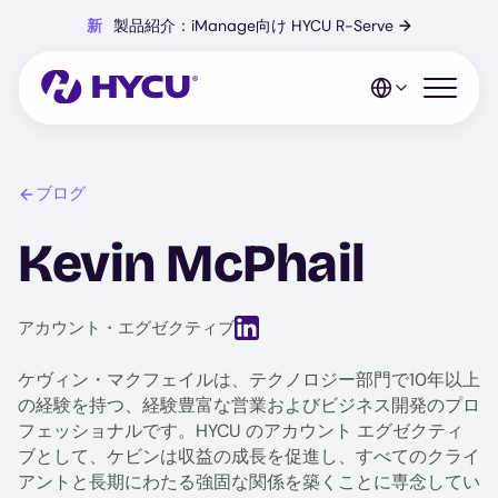
Skip
新
製品紹介：iManage向け HYCU R-Serve
→
to
main
content
Open mo
ブログ
Kevin McPhail
View LinkedIn profile for Kevin Mc
アカウント・エグゼクティブ
ケヴィン・マクフェイルは、テクノロジー部門で10年以上
の経験を持つ、経験豊富な営業およびビジネス開発のプロ
フェッショナルです。HYCU のアカウント エグゼクティ
ブとして、ケビンは収益の成長を促進し、すべてのクライ
アントと長期にわたる強固な関係を築くことに専念してい