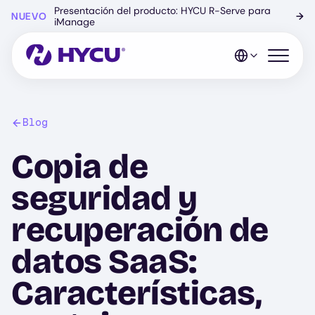
Ir
Presentación del producto: HYCU R-Serve para
NUEVO
→
al
iManage
contenido
principal
Abrir el 
Blog
Copia de
seguridad y
recuperación de
datos SaaS:
Características,