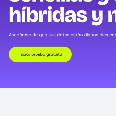
híbridas y 
Asegúrese de que sus datos están disponibles cua
Iniciar prueba gratuita