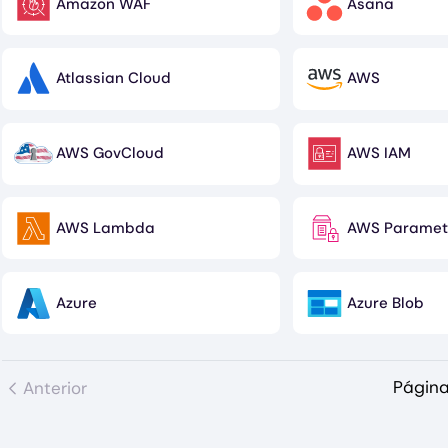
Amazon WAF
Asana
Image
Image
Atlassian Cloud
AWS
Image
Image
AWS GovCloud
AWS IAM
Image
Image
AWS Lambda
AWS Paramete
Image
Image
Azure
Azure Blob
Image
Image
Página
Anterior