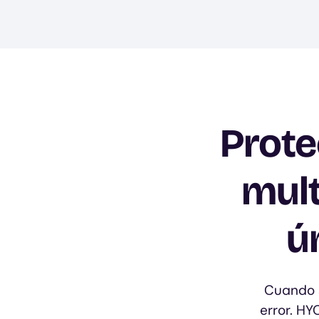
Prote
mult
ú
Cuando s
error. H