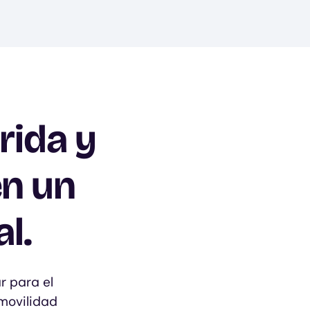
rida y
en un
l.
r para el
movilidad