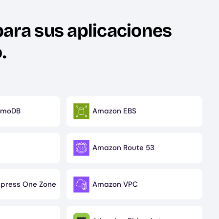
para sus aplicaciones
.
amoDB
Amazon EBS
Image
Amazon Route 53
Image
press One Zone
Amazon VPC
Image