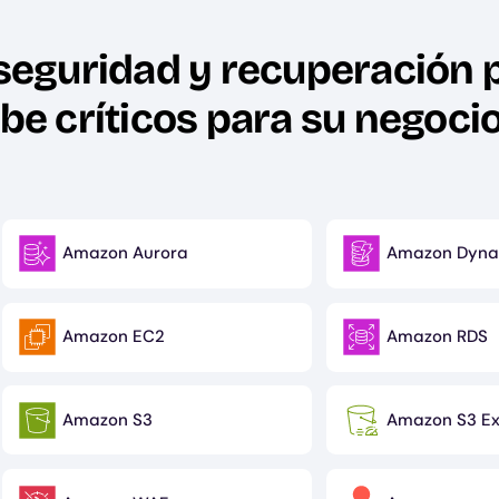
 seguridad y recuperación 
be críticos para su negocio
Amazon Aurora
Amazon Dyn
Image
Image
Amazon EC2
Amazon RDS
Image
Image
Amazon S3
Amazon S3 Ex
Image
Image