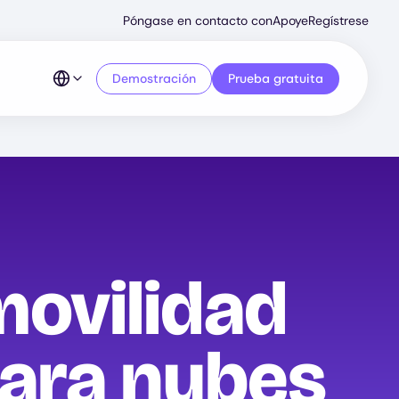
Secondary
Póngase en contacto con
Apoye
Regístrese
Menu
Demostración
Prueba gratuita
movilidad
para nubes