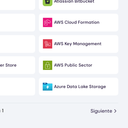
Atlassian Bitbucket
Image
AWS Cloud Formation
Image
AWS Key Management
Image
r Store
AWS Public Sector
Image
Azure Data Lake Storage
Image
 1
Siguiente