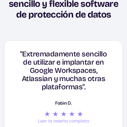
sencillo y flexible software
de protección de datos
"Extremadamente sencillo
de utilizar e implantar en
"HYCU = Protección y
"Genial y fácil "plug and
"HYCU, sencillo y eficaz".
Google Workspaces,
recuperación de datos
play"".
Atlassian y muchas otras
fiables".
plataformas".
Timothee S.
Kobi B.
Fabin D.
Leer la reseña completa
Leer la reseña completa
Leer la reseña completa
Leer la reseña completa