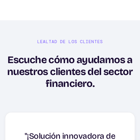
LEALTAD DE LOS CLIENTES
Escuche cómo ayudamos a
nuestros clientes del sector
financiero.
"El software impresiona
por su facilidad de uso y su
"HYCU como software de
"¡Solución innovadora de