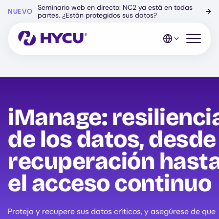
Ir
Seminario web en directo: NC2 ya está en todas
NUEVO
→
al
partes. ¿Están protegidos sus datos?
contenido
principal
Abrir el 
iManage: resilienci
de los datos, desde
recuperación hast
el acceso continuo
Proteja y recupere sus datos críticos, y asegúrese de que