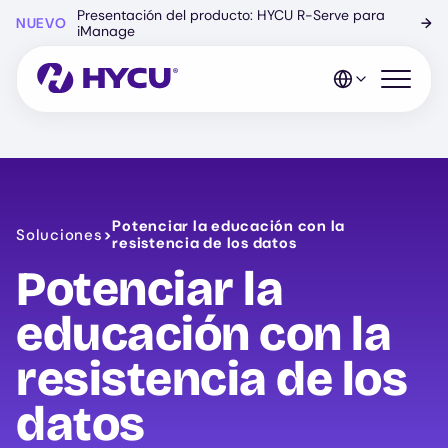
Ir
Presentación del producto: HYCU R-Serve para
NUEVO
→
al
iManage
contenido
principal
Abrir el 
Potenciar la educación con la
Soluciones
>
resistencia de los datos
Potenciar la
educación con la
resistencia de los
datos