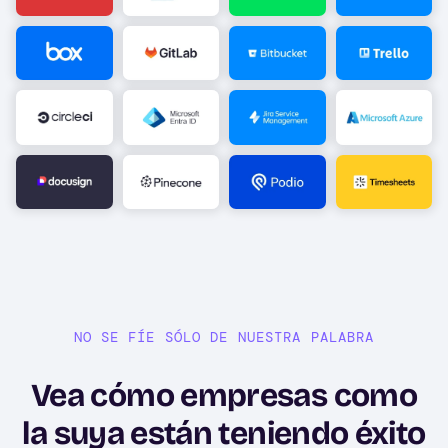
Image
Image
Image
Image
Image
Image
Image
Image
Image
Image
Image
Image
NO SE FÍE SÓLO DE NUESTRA PALABRA
Vea cómo empresas como
la suya están teniendo éxito