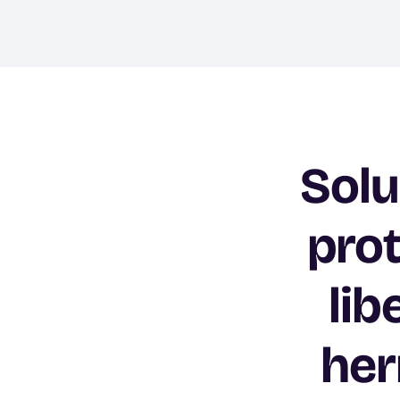
Solu
prot
lib
her