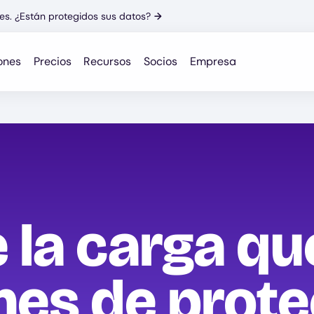
es. ¿Están protegidos sus datos?
→
ones
Precios
Recursos
Socios
Empresa
e la carga q
ones de prot