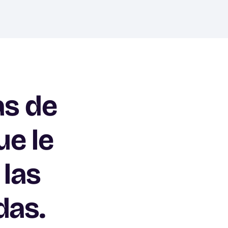
as de
ue le
 las
das.