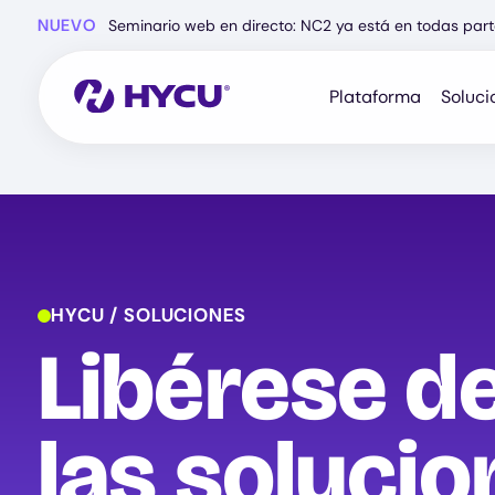
Ir
NUEVO
Seminario web en directo: NC2 ya está en todas part
al
contenido
principal
Plataforma
Soluci
HYCU / SOLUCIONES
Libérese d
las soluci