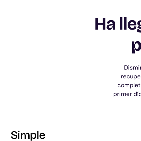
Ha ll
p
Dismi
recuper
complet
primer dí
Simple