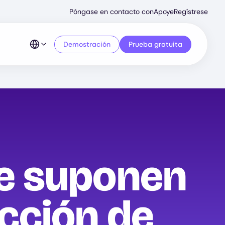
Secondary
Póngase en contacto con
Apoye
Regístrese
Menu
Demostración
Prueba gratuita
ue suponen
ección de