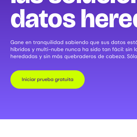
datos here
Gane en tranquilidad sabiendo que sus datos est
híbridos y multi-nube nunca ha sido tan fácil: sin
heredadas y sin más quebraderos de cabeza. Sólo p
Iniciar prueba gratuita