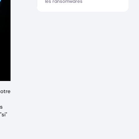
les ransomwares
votre
ns
si"
e