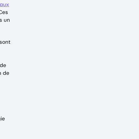
taux
 Ces
s un
sont
 de
n de
gie