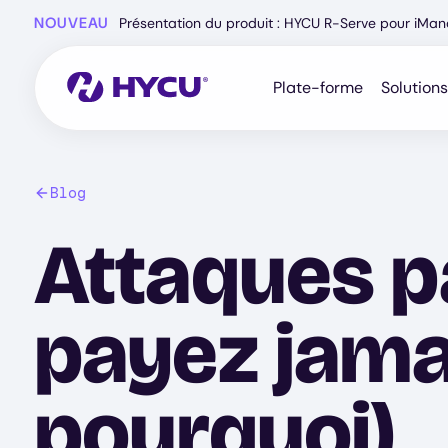
Skip
NOUVEAU
Présentation du produit : HYCU R-Serve pour iMa
to
main
content
Plate-forme
Solutions
Blog
Attaques p
payez jamai
pourquoi)