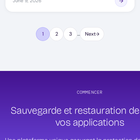
June 9, 2026
Pagination
1
2
3
…
Next
Page
Page
Page
COMMENCER
Sauvegarde et restauration de
vos applications