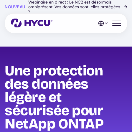
Webinaire en direct : Le NC2 est désormais
Skip
NOUVEAU
omniprésent. Vos données sont-elles protégées
→
to
?
main
content
Open mo
Une protection
des données
légère et
sécurisée pour
NetApp ONTAP