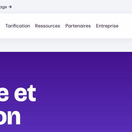
nage
→
Tarification
Ressources
Partenaires
Entreprise
 et
on