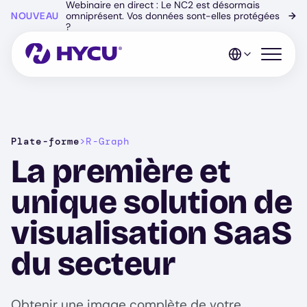
Webinaire en direct : Le NC2 est désormais
Skip
NOUVEAU
omniprésent. Vos données sont-elles protégées
→
to
?
main
content
Open mo
Plate-forme
>
R-Graph
La première et
unique solution de
visualisation SaaS
du secteur
Obtenir une image complète de votre