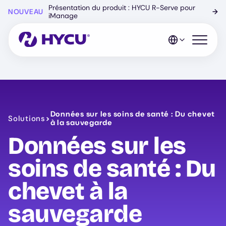
Skip
Présentation du produit : HYCU R-Serve pour
NOUVEAU
→
to
iManage
main
content
Open mo
Données sur les soins de santé : Du chevet
Solutions
>
à la sauvegarde
Données sur les
soins de santé : Du
chevet à la
sauvegarde