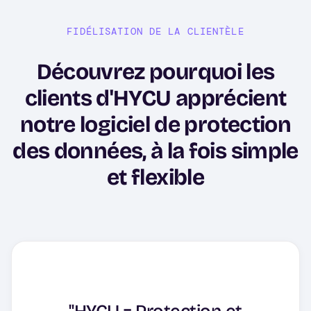
FIDÉLISATION DE LA CLIENTÈLE
Découvrez pourquoi les
clients d'HYCU apprécient
notre logiciel de protection
des données, à la fois simple
et flexible
"Le logiciel impressionne
par sa convivialité et son
"HYCU comme logiciel de