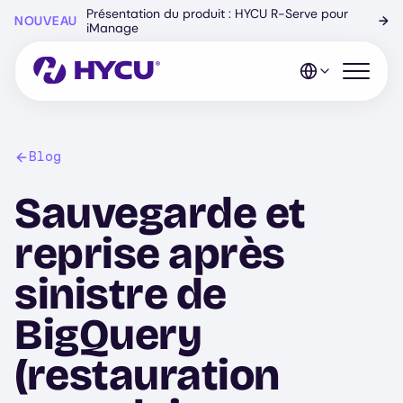
Skip
Présentation du produit : HYCU R-Serve pour
NOUVEAU
→
to
iManage
main
content
Open mo
Blog
Sauvegarde et
reprise après
sinistre de
BigQuery
(restauration