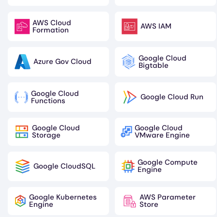
AWS Cloud
AWS IAM
Image
Image
Formation
Google Cloud
Azure Gov Cloud
Image
Image
Bigtable
Google Cloud
Google Cloud Run
Image
Image
Functions
Google Cloud
Google Cloud
Image
Image
Storage
VMware Engine
Google Compute
Google CloudSQL
Image
Image
Engine
Google Kubernetes
AWS Parameter
Image
Image
Engine
Store