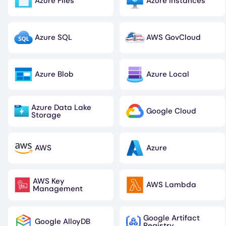
Azure Files
Azure Instances
Image
Image
Azure SQL
AWS GovCloud
Image
Image
Azure Blob
Azure Local
Image
Image
Azure Data Lake
Google Cloud
Image
Image
Storage
AWS
Azure
Image
Image
AWS Key
AWS Lambda
Image
Image
Management
Google Artifact
Google AlloyDB
Image
Image
Registry