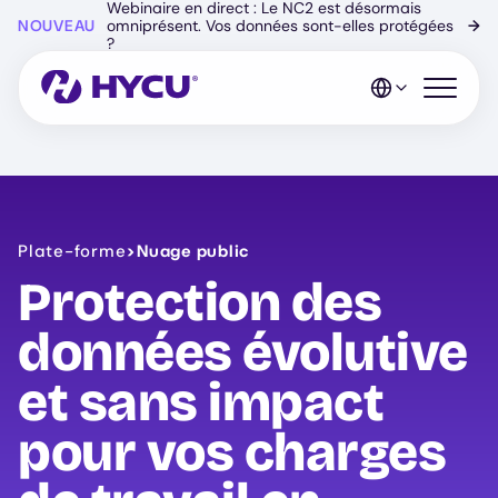
Webinaire en direct : Le NC2 est désormais
Skip
NOUVEAU
omniprésent. Vos données sont-elles protégées
→
to
?
main
content
Open mo
Plate-forme
>
Nuage public
Protection des
données évolutive
et sans impact
pour vos charges