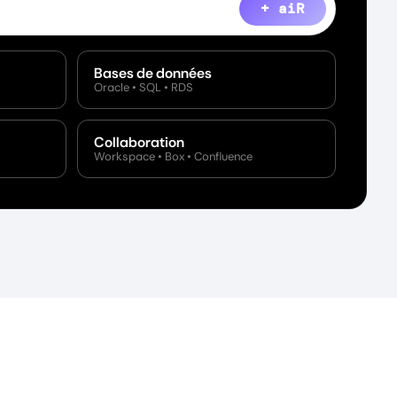
+ aiR
Bases de données
Oracle • SQL • RDS
Collaboration
Workspace • Box • Confluence