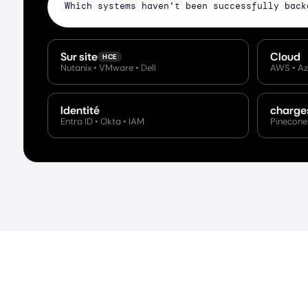
Whi
Sur site
Cloud
HCE
Nutanix • VMware • Dell
AWS • Az
Identité
charges 
Entra ID • Okta • IAM
Pinecone 