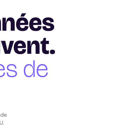
nnées
uvent.
es de
 de
U.