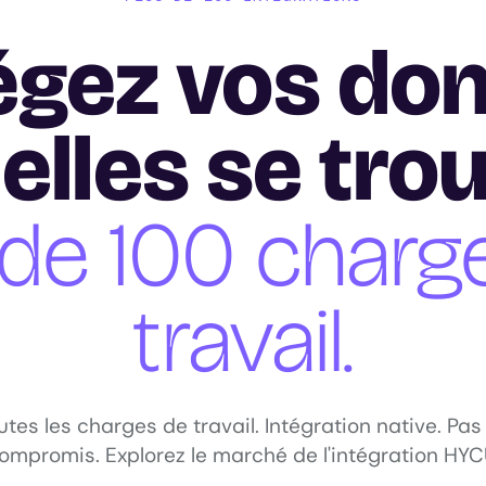
égez vos do
 elles se tro
 de 100 charg
travail.
utes les charges de travail. Intégration native. Pas
ompromis. Explorez le marché de l'intégration HYC