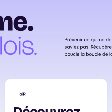
me.
ois.
Prévenir ce qui ne de
saviez pas. Récupére
boucle la boucle de l
aiR
Découvrez