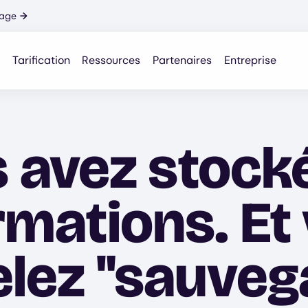
nage
→
Tarification
Ressources
Partenaires
Entreprise
 avez stock
rmations. Et
elez "sauveg