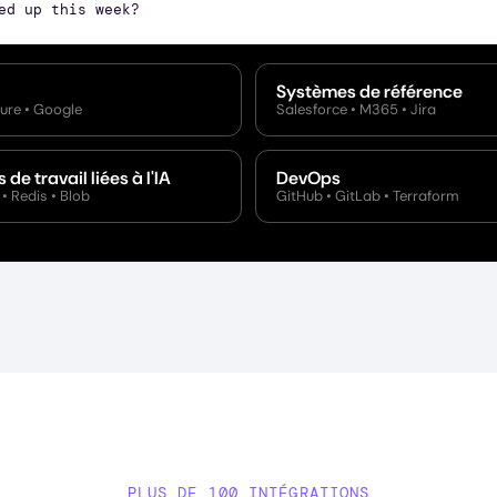
Systèmes de référence
ure • Google
Salesforce • M365 • Jira
de travail liées à l'IA
DevOps
• Redis • Blob
GitHub • GitLab • Terraform
PLUS DE 100 INTÉGRATIONS