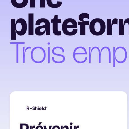
platefor
Trois empl
R-Shield
Prévenir