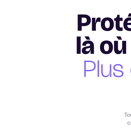
Prot
là où
Plus
To
c