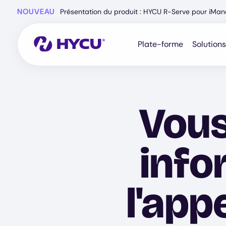
Skip
NOUVEAU
Présentation du produit : HYCU R-Serve pour iMa
to
main
content
Plate-forme
Solutions
Vous
info
l'app