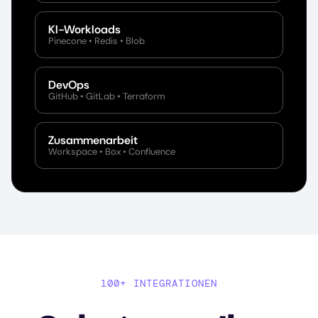
KI-Workloads
Pinecone • Redis • Blob
DevOps
GitHub • GitLab • Terraform
Zusammenarbeit
Workspace • Box • Confluence
100+ INTEGRATIONEN