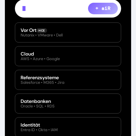
+ aiR
Show every file containing PII acros
Vor Ort
HCE
Nutanix • VMware • Dell
Cloud
AWS • Azure • Google
Referenzsysteme
Salesforce • M365 • Jira
Datenbanken
Oracle • SQL • RDS
Identität
Entra ID • Okta • IAM