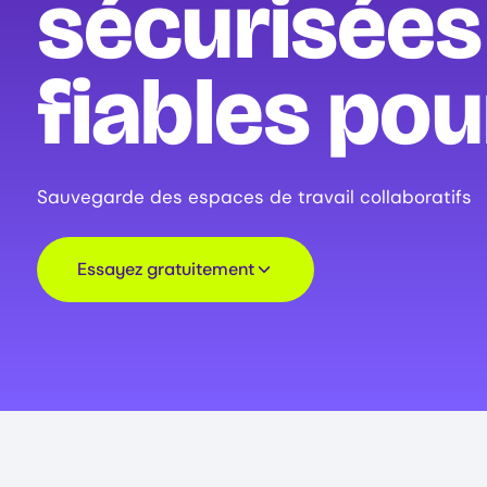
sécurisées
fiables pou
Sauvegarde des espaces de travail collaboratifs
Essayez gratuitement