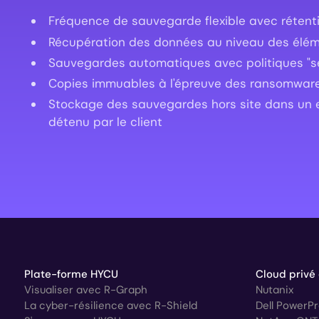
Fréquence de sauvegarde flexible avec rétentio
Récupération des données au niveau des éléme
Sauvegardes automatiques avec politiques "se
Copies immuables à l'épreuve des ransomwar
Stockage des sauvegardes hors site dans un
détenu par le client
Plate-forme HYCU
Cloud privé
Visualiser avec R-Graph
Nutanix
La cyber-résilience avec R-Shield
Dell PowerP