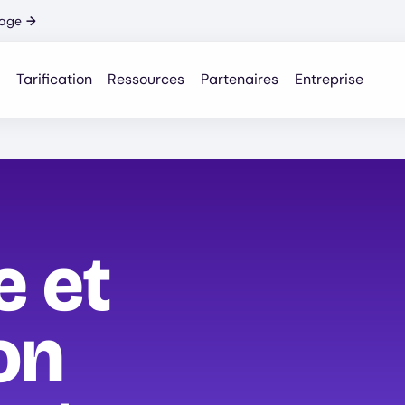
nage
→
Tarification
Ressources
Partenaires
Entreprise
 et
on