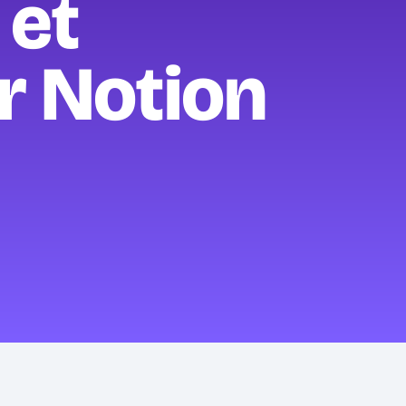
 et
r Notion