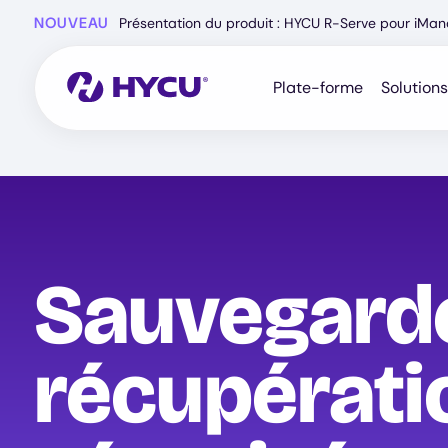
Skip
NOUVEAU
Présentation du produit : HYCU R-Serve pour iMa
to
main
content
Plate-forme
Solutions
Sauvegarde
récupérati