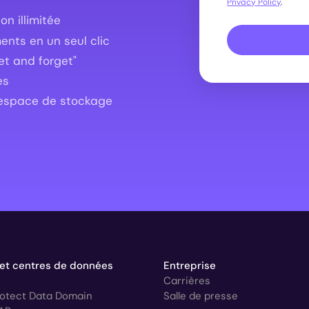
Privacy Policy
.
n illimitée
nts en un seul clic
t and forget"
es
 espace de stockage
 et centres de données
Entreprise
Carrières
rotect Data Domain
Salle de presse