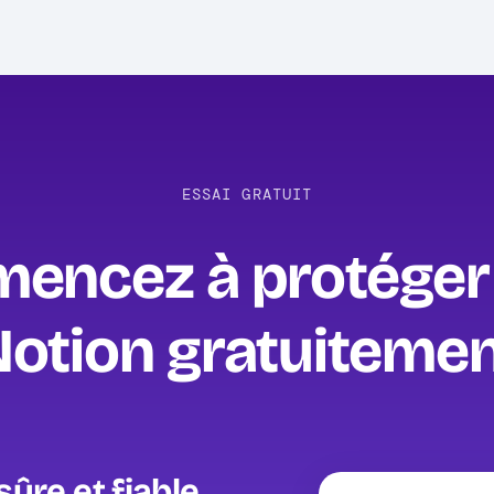
ESSAI GRATUIT
encez à protéger 
otion gratuitemen
ûre et fiable