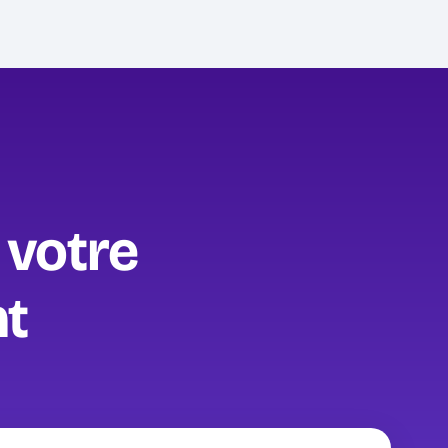
votre
t‍