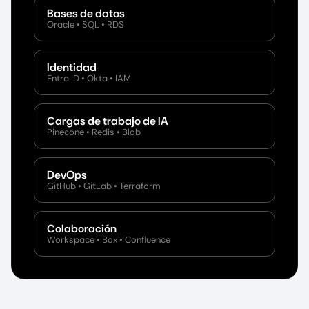
Bases de datos
Oracle • SQL • RDS
Identidad
Entra ID • Okta • IAM
Cargas de trabajo de IA
Pinecone • Redis • Blob
DevOps
GitHub • GitLab • Terraform
Colaboración
Workspace • Box • Confluence