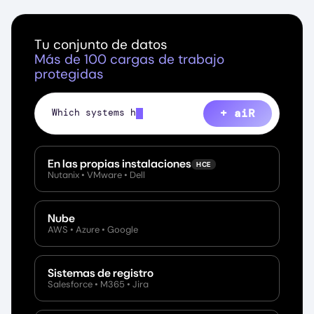
Tu conjunto de datos
Más de 100 cargas de trabajo
protegidas
+ aiR
Show every fil
En las propias instalaciones
HCE
Nutanix • VMware • Dell
Nube
AWS • Azure • Google
Sistemas de registro
Salesforce • M365 • Jira