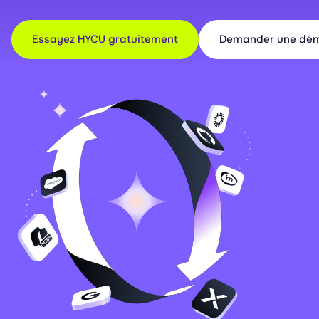
Essayez HYCU gratuitement
Demander une dém
Image