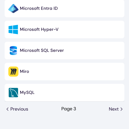
Microsoft Entra ID
Image
Microsoft Hyper-V
Image
Microsoft SQL Server
Image
Miro
Image
MySQL
Image
Page 3
Previous
Next