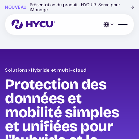
Skip
Présentation du produit : HYCU R-Serve pour
NOUVEAU
→
to
iManage
main
content
Open mo
Solutions
>
Hybride et multi-cloud
Protection des
données et
mobilité simples
et unifiées pour