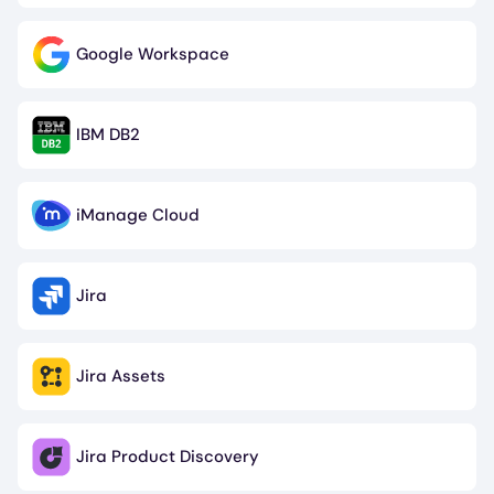
Google Workspace
Image
IBM DB2
Image
iManage Cloud
Image
Jira
Image
Jira Assets
Image
Jira Product Discovery
Image