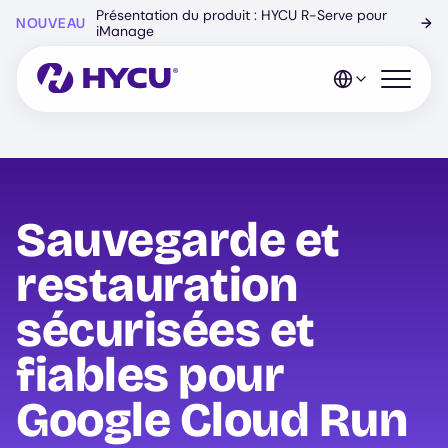
Skip
Présentation du produit : HYCU R-Serve pour
NOUVEAU
→
to
iManage
main
content
Open mo
Sauvegarde et
restauration
sécurisées et
fiables pour
Google Cloud Run