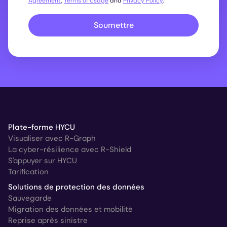
Agreement
,
Terms of Usage
and
Privacy Policy
.
Soumettre
Plate-forme HYCU
Visualiser avec R-Graph
La cyber-résilience avec R-Shield
S'appuyer sur HYCU
Tarification
Solutions de protection des données
Sauvegarde
Migration des données et mobilité
Reprise après sinistre