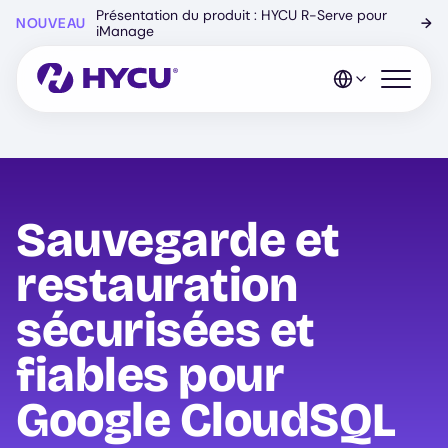
Skip
Présentation du produit : HYCU R-Serve pour
NOUVEAU
→
to
iManage
main
content
Open mo
Sauvegarde et
restauration
sécurisées et
fiables pour
Google CloudSQL