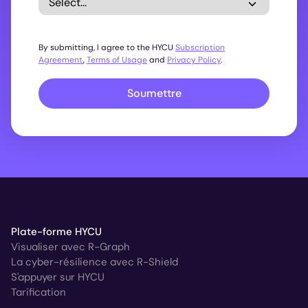
By submitting, I agree to the HYCU
Subscription
Agreement
,
Terms of Usage
and
Privacy Policy
.
Soumettre
Plate-forme HYCU
Visualiser avec R-Graph
La cyber-résilience avec R-Shield
S'appuyer sur HYCU
Tarification