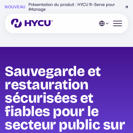
Skip
Présentation du produit : HYCU R-Serve pour
NOUVEAU
→
to
iManage
main
content
Open mo
Sauvegarde et
restauration
sécurisées et
fiables pour le
secteur public sur