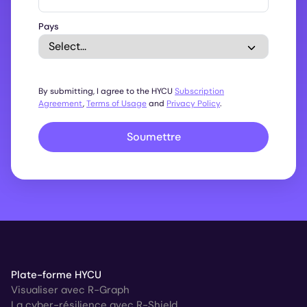
Pays
By submitting, I agree to the HYCU
Subscription
Agreement
,
Terms of Usage
and
Privacy Policy
.
Soumettre
Plate-forme HYCU
Visualiser avec R-Graph
La cyber-résilience avec R-Shield