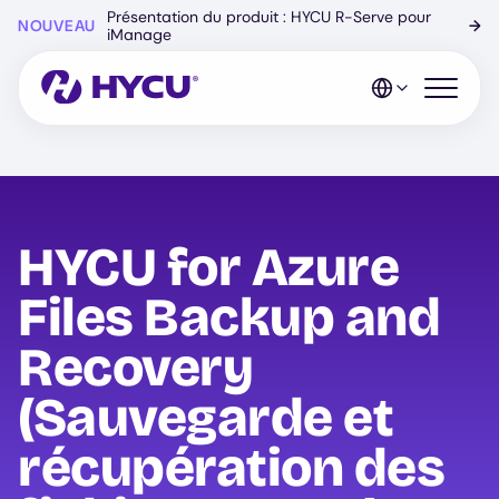
Skip
Présentation du produit : HYCU R-Serve pour
NOUVEAU
→
to
iManage
main
content
Open mo
HYCU for Azure
Files Backup and
Recovery
(Sauvegarde et
récupération des