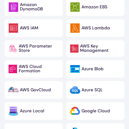
Amazon
Amazon EBS
Image
Image
DynamoDB
AWS IAM
AWS Lambda
Image
Image
AWS Parameter
AWS Key
Image
Image
Store
Management
AWS Cloud
Azure Blob
Image
Image
Formation
AWS GovCloud
Azure SQL
Image
Image
Azure Local
Google Cloud
Image
Image