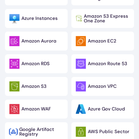
Amazon S3 Express
Azure Instances
Image
Image
One Zone
Amazon Aurora
Amazon EC2
Image
Image
Amazon RDS
Amazon Route 53
Image
Image
Amazon S3
Amazon VPC
Image
Image
Amazon WAF
Azure Gov Cloud
Image
Image
Google Artifact
AWS Public Sector
Image
Image
Registry