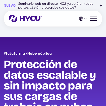
Ir
Seminario web en directo: NC2 ya está en todas
NUEVO
→
al
partes. ¿Están protegidos sus datos?
contenido
principal
Abrir el 
Plataforma
>
Nube pública
Protección de
datos escalable y
sin impacto para
sus cargas de