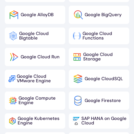
Google AlloyDB
Google BigQuery
Image
Image
Google Cloud
Google Cloud
Image
Image
Bigtable
Functions
Google Cloud
Google Cloud Run
Image
Image
Storage
Google Cloud
Google CloudSQL
Image
Image
VMware Engine
Google Compute
Google Firestore
Image
Image
Engine
Google Kubernetes
SAP HANA on Google
Image
Image
Engine
Cloud