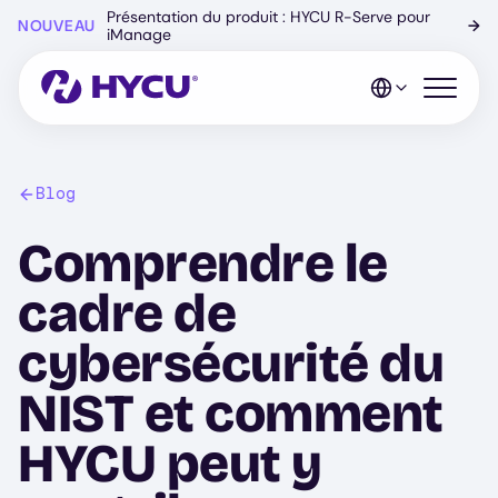
Skip
Présentation du produit : HYCU R-Serve pour
NOUVEAU
→
to
iManage
main
content
Open mo
Blog
Comprendre le
cadre de
cybersécurité du
NIST et comment
HYCU peut y