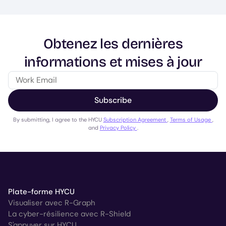
Obtenez les dernières
informations et mises à jour
Subscribe
By submitting, I agree to the HYCU
Subscription Agreement
,
Terms of Usage
,
and
Privacy Policy
.
Plate-forme HYCU
Visualiser avec R-Graph
La cyber-résilience avec R-Shield
S'appuyer sur HYCU