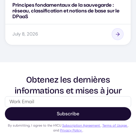
Principes fondamentaux de la sauvegarde :
réseau, classification et notions de base sur le
DPaaS
July 8, 2026
Obtenez les dernières
informations et mises à jour
Subscribe
By submitting, I agree to the HYCU
Subscription Agreement
,
Terms of Usage
,
and
Privacy Policy
.