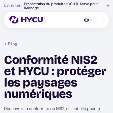
Skip
Présentation du produit : HYCU R-Serve pour
NOUVEAU
→
to
iManage
main
content
Open mo
Blog
Conformité NIS2
et HYCU : protéger
les paysages
numériques
Découvrez la conformité au NIS2, essentielle pour la