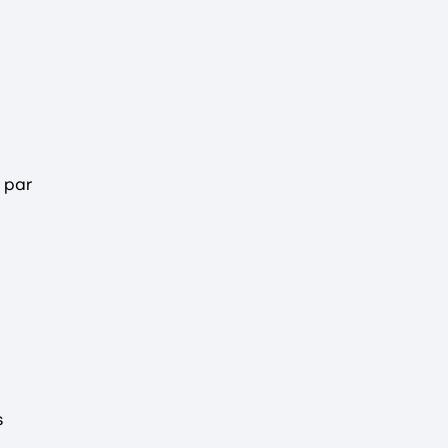
 par
s