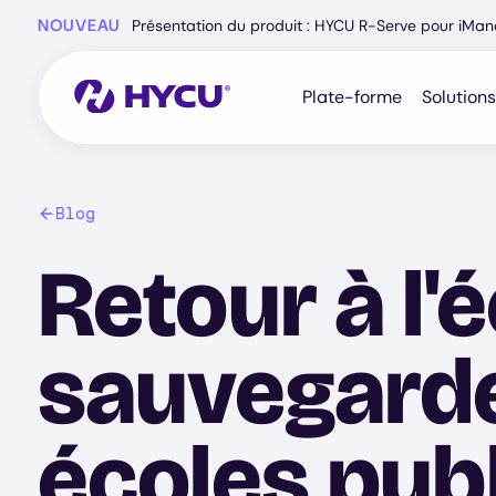
Skip
NOUVEAU
Présentation du produit : HYCU R-Serve pour iMa
to
main
content
Plate-forme
Solutions
Blog
Retour à l'
sauvegarde
écoles publ