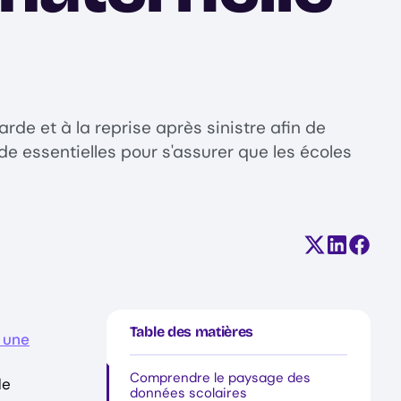
rde et à la reprise après sinistre afin de
e essentielles pour s'assurer que les écoles
Partager su
Partager
Parta
Table des matières
 une
Comprendre le paysage des
de
données scolaires