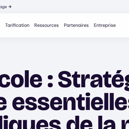
nage
→
Tarification
Ressources
Partenaires
Entreprise
école : Strat
 essentielle
iques de la 