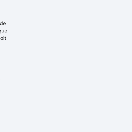
rde
 que
oit
x