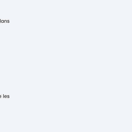
dans
 les