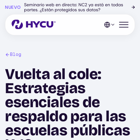
Ir
Seminario web en directo: NC2 ya está en todas
NUEVO
→
al
partes. ¿Están protegidos sus datos?
contenido
principal
Abrir el 
Blog
Vuelta al cole:
Estrategias
esenciales de
respaldo para las
escuelas públicas