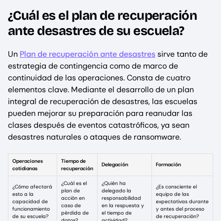
¿Cuál es el plan de recuperación
ante desastres de su escuela?
Un
Plan de recuperación ante desastres
sirve tanto de
estrategia de contingencia como de marco de
continuidad de las operaciones. Consta de cuatro
elementos clave. Mediante el desarrollo de un plan
integral de recuperación de desastres, las escuelas
pueden mejorar su preparación para reanudar las
clases después de eventos catastróficos, ya sean
desastres naturales o ataques de ransomware.
Operaciones
Tiempo de
Delegación
Formación
cotidianas
recuperación
¿Cuál es el
¿Quién ha
¿Cómo afectará
¿Es consciente el
plan de
delegado la
esto a la
equipo de las
acción en
responsabilidad
capacidad de
expectativas durante
caso de
en la respuesta y
funcionamiento
y antes del proceso
pérdida de
el tiempo de
de su escuela?
de recuperación?
datos?
actividad?