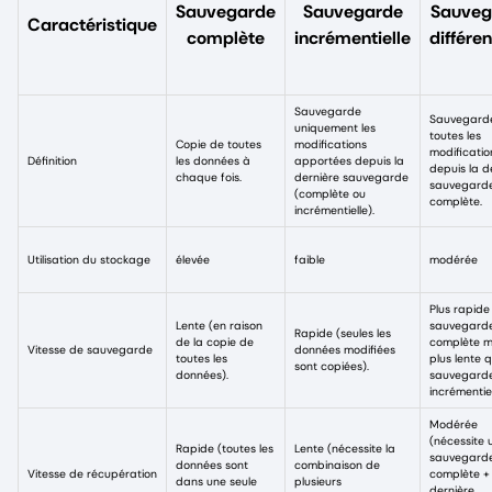
Sauvegarde
Sauvegarde
Sauveg
Caractéristique
complète
incrémentielle
différen
Sauvegarde
Sauvegard
uniquement les
toutes les
Copie de toutes
modifications
modificatio
Définition
les données à
apportées depuis la
depuis la d
chaque fois.
dernière sauvegarde
sauvegard
(complète ou
complète.
incrémentielle).
Utilisation du stockage
élevée
faible
modérée
Plus rapide
Lente (en raison
sauvegard
Rapide (seules les
de la copie de
complète m
Vitesse de sauvegarde
données modifiées
toutes les
plus lente 
sont copiées).
données).
sauvegard
incrémentiel
Modérée
(nécessite 
Rapide (toutes les
Lente (nécessite la
sauvegard
données sont
combinaison de
Vitesse de récupération
complète + 
dans une seule
plusieurs
dernière