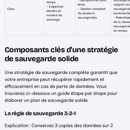
- Récupération plus
stockage p
temps.
lente.
rapport au
- Exigences
Cons
- Gestion complexe
sauvegard
élevées en
de plusieurs
incrémentie
matière de
sauvegardes.
- Ralentiss
stockage.
de la vites
sauvegarde 
du temps.
Composants clés d'une stratégie
de sauvegarde solide
Une stratégie de sauvegarde complète garantit que
votre entreprise peut récupérer rapidement et
efficacement en cas de perte de données. Vous
trouverez ci-dessous un guide étape par étape pour
élaborer un plan de sauvegarde solide.
La règle de sauvegarde 3-2-1
Explication : Conservez 3 copies des données sur 2