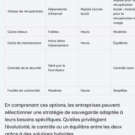
Rapide pour l
récupération
Dépendante
Rapide (accès
locale ; modul
Vitesse de récupération
d'internet
local)
pour la
récupération 
nuage
Coûts initiaux
Faibles
Hauts
Modérés
Inclus dans
Coûts de maintenance
Hauts
Équilibrés
l'abonnement
Géré par le
Contrôle de la sécurité
Contrôle total
fournisseur
Facilité de conformité
Modérée
Haute
Simplifiée
En comprenant ces options, les entreprises peuvent
sélectionner une stratégie de sauvegarde adaptée à
leurs besoins spécifiques. Qu'elles privilégient
l'évolutivité, le contrôle ou un équilibre entre les deux
grâce à des solutions hybrides.