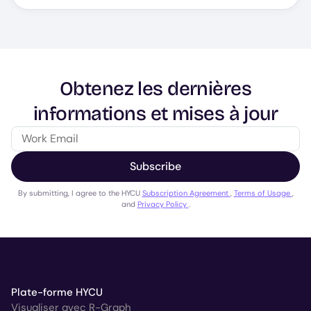
Obtenez les dernières
informations et mises à jour
Subscribe
By submitting, I agree to the HYCU
Subscription Agreement
,
Terms of Usage
,
and
Privacy Policy
.
Plate-forme HYCU
Visualiser avec R-Graph