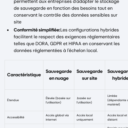
permettent aux entreprises d'adapter le stockage
de sauvegarde en fonction des besoins tout en
conservant le contrôle des données sensibles sur
site
Conformité simplifiée:
Les configurations hybrides
facilitent le respect des exigences réglementaires
telles que DORA, GDPR et HIPAA en conservant les
données réglementées à l'échelon local.
Sauvegarde
Sauvegarde
Sauvega
Caractéristique
en nuage
sur site
hybrid
Limitée
Élevée (basée sur
.basée sur
Étendue
(dépendante 
l'utilisation)
l'utilisation)
matériel)
Accès global via
Accès local
Accès local et
Accessibilité
internet
uniquement
distant