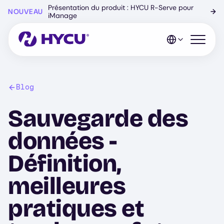
Skip
Présentation du produit : HYCU R-Serve pour
NOUVEAU
→
to
iManage
main
content
Open mo
Blog
Sauvegarde des
données -
Définition,
meilleures
pratiques et