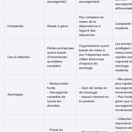
sauvegarde).
sauvegardes).
sauvegard
différentiell
Plus complexe en
raison de la
Complexité
Complexité
Simple à gérer.
dépendance à
modérée.
l'égard des
séquences.
Les entrepr
Organisations ayant
Petites entreprises
privilégient
besoin de mises à
ayant besoin
restauratio
jour fréquentes sans
Cas d'utilisation
d'instantanés
rapides av
utiliser beaucoup
quotidiens
capacité d
d'espace de
complets.
stockage
stockage.
modérée.
- Récupéra
- Restauration
plus rapide
facile.
- Gain de temps et
sauvegard
- Sauvegarde
de stockage.
incrémentie
Avantages
complète de
- Impact minimal sur
- Plus facil
toutes les
le système.
gérer que l
données.
sauvegard
incrémentiel
- Utilisation
importante
l'espace de
- Prend du