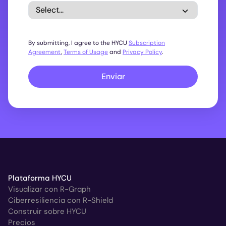
By submitting, I agree to the HYCU
Subscription
Agreement
,
Terms of Usage
and
Privacy Policy
.
Enviar
Plataforma HYCU
Visualizar con R-Graph
Ciberresiliencia con R-Shield
Construir sobre HYCU
Precios