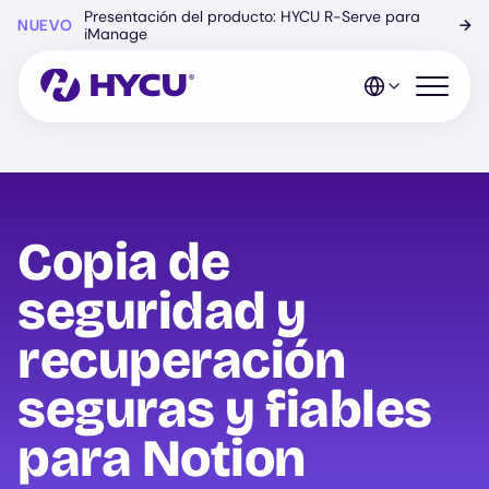
Ir
Presentación del producto: HYCU R-Serve para
NUEVO
→
al
iManage
contenido
principal
Abrir el 
Copia de
seguridad y
recuperación
seguras y fiables
para Notion