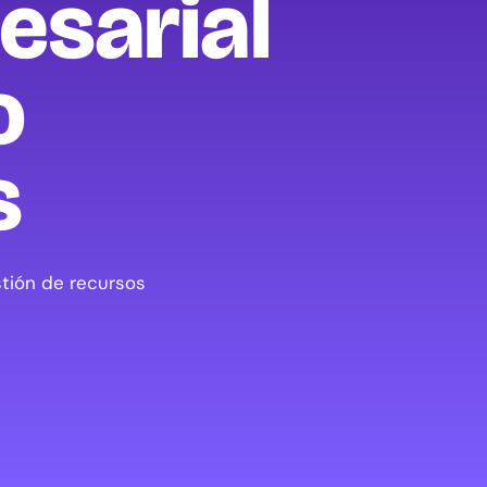
esarial
o
s
tión de recursos