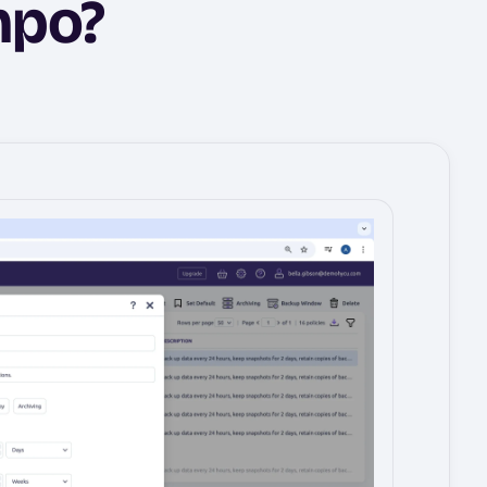
mpo?
Image