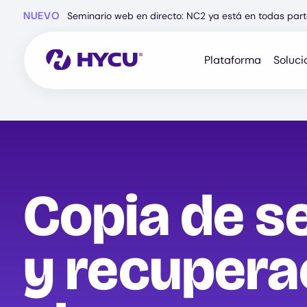
Ir
NUEVO
Seminario web en directo: NC2 ya está en todas part
al
contenido
principal
Plataforma
Soluci
Copia de s
y recupera