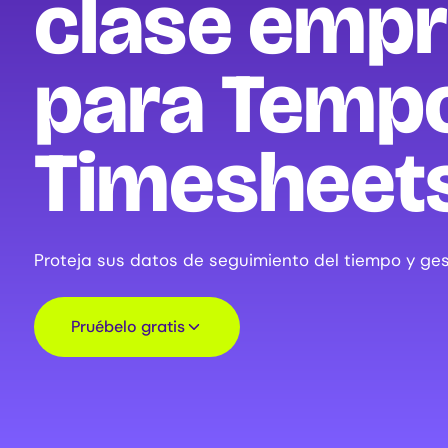
clase empr
para Temp
Timesheet
Proteja sus datos de seguimiento del tiempo y ges
Pruébelo gratis