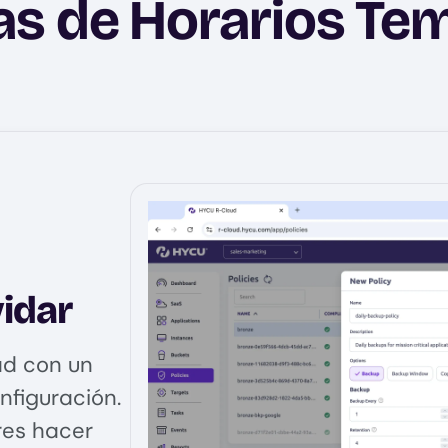
as de Horarios Te
vidar
ad con un
onfiguración.
res hacer