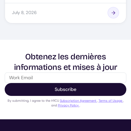
July 8, 2026
Obtenez les dernières
informations et mises à jour
Subscribe
By submitting, I agree to the HYCU
Subscription Agreement
,
Terms of Usage
,
and
Privacy Policy
.