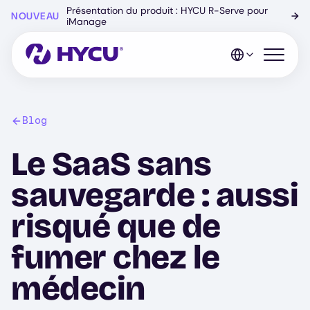
Skip
Présentation du produit : HYCU R-Serve pour
NOUVEAU
→
to
iManage
main
content
Open mo
Blog
Le SaaS sans
sauvegarde : aussi
risqué que de
fumer chez le
médecin