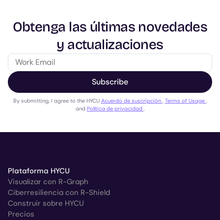
Obtenga las últimas novedades
y actualizaciones
Subscribe
By submitting, I agree to the HYCU
Acuerdo de suscripción
,
Terms of Usage
,
and
Política de privacidad
.
Plataforma HYCU
Visualizar con R-Graph
Ciberresiliencia con R-Shield
Construir sobre HYCU
Precios