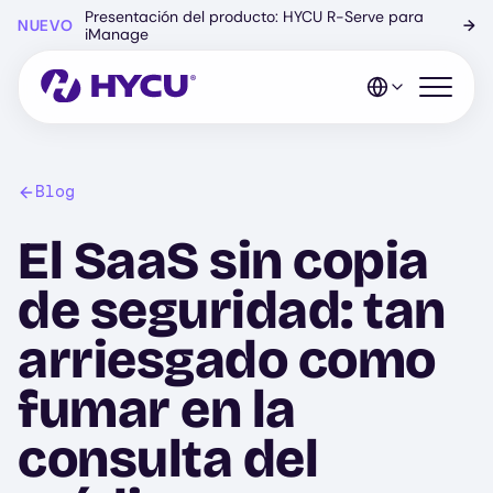
Ir
Presentación del producto: HYCU R-Serve para
NUEVO
→
al
iManage
contenido
principal
Abrir el 
Blog
El SaaS sin copia
de seguridad: tan
arriesgado como
fumar en la
consulta del