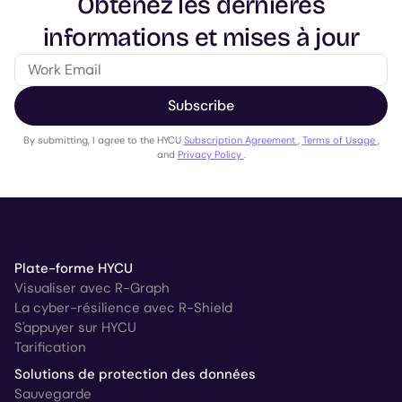
Obtenez les dernières
informations et mises à jour
Subscribe
By submitting, I agree to the HYCU
Subscription Agreement
,
Terms of Usage
,
and
Privacy Policy
.
Plate-forme HYCU
Visualiser avec R-Graph
La cyber-résilience avec R-Shield
S'appuyer sur HYCU
Tarification
Solutions de protection des données
Sauvegarde