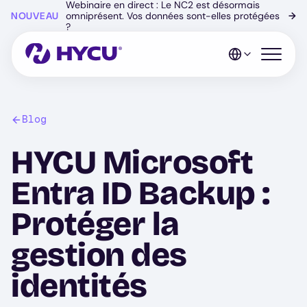
Webinaire en direct : Le NC2 est désormais
Skip
NOUVEAU
omniprésent. Vos données sont-elles protégées
→
to
?
main
content
Open mo
Blog
HYCU Microsoft
Entra ID Backup :
Protéger la
gestion des
identités