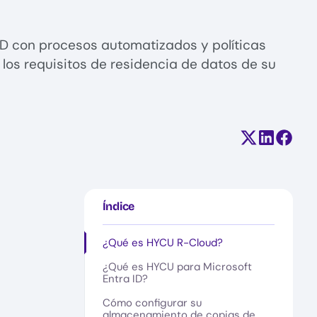
ID con procesos automatizados y políticas
los requisitos de residencia de datos de su
Compartir e
Comparti
Compa
Índice
¿Qué es HYCU R-Cloud?
¿Qué es HYCU para Microsoft
Entra ID?
Cómo configurar su
almacenamiento de copias de