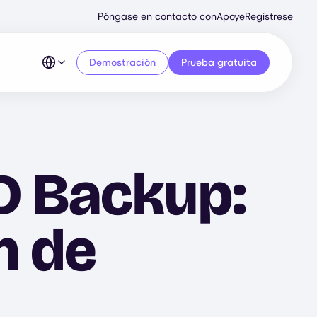
Secondary
Póngase en contacto con
Apoye
Regístrese
Menu
Demostración
Prueba gratuita
D Backup:
n de