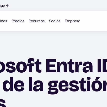
age
→
ones
Precios
Recursos
Socios
Empresa
soft Entra I
de la gestió
s