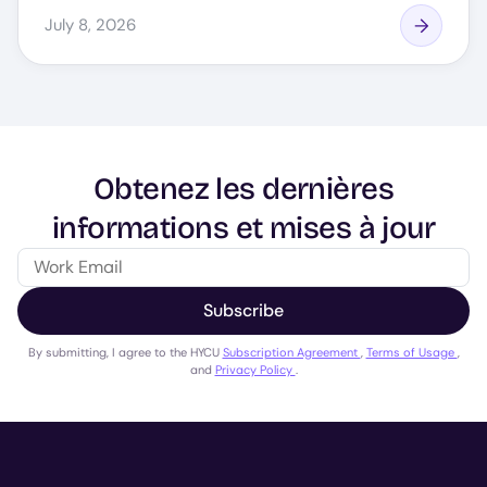
July 8, 2026
Obtenez les dernières
informations et mises à jour
Subscribe
By submitting, I agree to the HYCU
Subscription Agreement
,
Terms of Usage
,
and
Privacy Policy
.