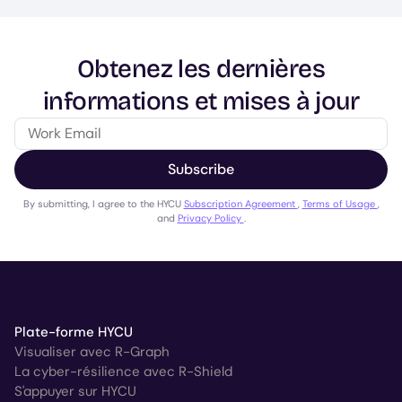
Obtenez les dernières
informations et mises à jour
Subscribe
By submitting, I agree to the HYCU
Subscription Agreement
,
Terms of Usage
,
and
Privacy Policy
.
Plate-forme HYCU
Visualiser avec R-Graph
La cyber-résilience avec R-Shield
S'appuyer sur HYCU