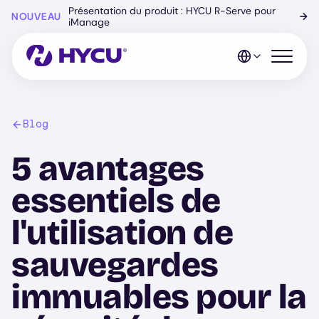
Skip
Présentation du produit : HYCU R-Serve pour
NOUVEAU
→
to
iManage
main
content
Open mo
Blog
5 avantages
essentiels de
l'utilisation de
sauvegardes
immuables pour la