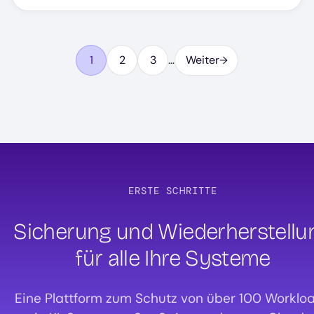
Pagination
1
2
3
…
Weiter
Seite
Seite
Seite
ERSTE SCHRITTE
Sicherung und Wiederherstellu
für alle Ihre Systeme
Eine Plattform zum Schutz von über 100 Worklo