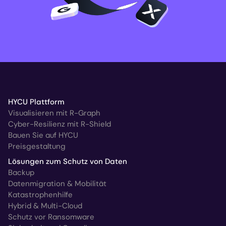
HYCU Plattform
Visualisieren mit R-Graph
Cyber-Resilienz mit R-Shield
Bauen Sie auf HYCU
Preisgestaltung
Lösungen zum Schutz von Daten
Backup
Datenmigration & Mobilität
Katastrophenhilfe
Hybrid & Multi-Cloud
Schutz vor Ransomware