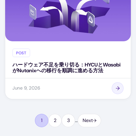
POST
ハードウェア不足を乗り切る：HYCUとWasabi
がNutanixへの移行を順調に進める方法
June 9, 2026
Pagination
1
2
3
…
Next
ペ
ペ
ペ
ー
ー
ー
ジ
ジ
ジ