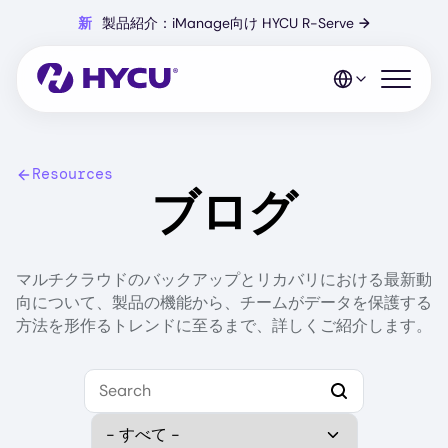
Skip
新
製品紹介：iManage向け HYCU R-Serve
→
to
main
content
Open mo
Resources
ブログ
マルチクラウドのバックアップとリカバリにおける最新動
向について、製品の機能から、チームがデータを保護する
方法を形作るトレンドに至るまで、詳しくご紹介します。
Search
Select Category