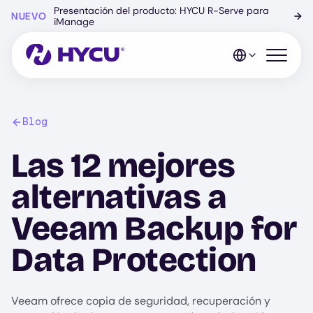
Ir
Presentación del producto: HYCU R-Serve para
NUEVO
→
al
iManage
contenido
principal
Abrir el 
Blog
Las 12 mejores
alternativas a
Veeam Backup for
Data Protection
Veeam ofrece copia de seguridad, recuperación y