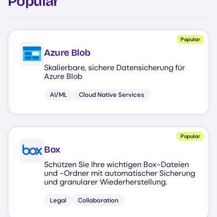
Popular
Cloud Native Services
Microsoft
Collaboration
Nutanix
Databases
Popular
Azure Blob
DevOps
Skalierbare, sichere Datensicherung für
File Shares
Azure Blob
Hypervisors and Compute
AI/ML
Cloud Native Services
IAM and Security
Legal
Popular
Box
Schützen Sie Ihre wichtigen Box-Dateien
und -Ordner mit automatischer Sicherung
und granularer Wiederherstellung.
Legal
Collaboration