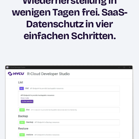
Wiederherstellung in
wenigen Tagen frei. SaaS-
Datenschutz in vier
einfachen Schritten.
Image
I