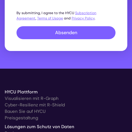
By submitting, I agree to the HYCU
Subscription
Agreement
,
Terms of Usage
and
Privacy Policy
.
Absenden
HYCU Plattform
Visualisieren mit R-Graph
Cyber-Resilienz mit R-Shield
Bauen Sie auf HYCU
Preisgestaltung
Lösungen zum Schutz von Daten