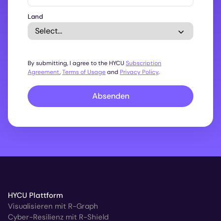
Land
By submitting, I agree to the HYCU
Subscription
Agreement
,
Terms of Usage
and
Privacy Policy
.
Absenden
HYCU Plattform
Visualisieren mit R-Graph
Cyber-Resilienz mit R-Shield