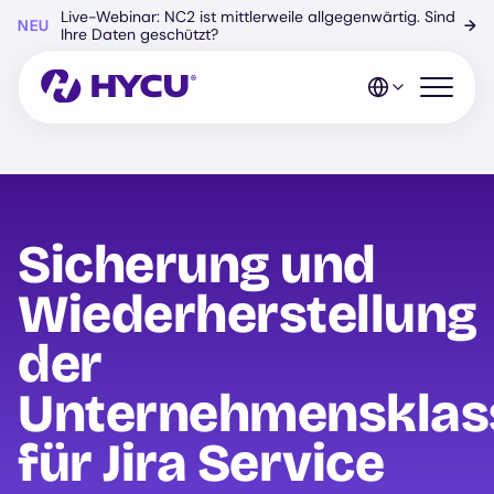
Zum
Live-Webinar: NC2 ist mittlerweile allgegenwärtig. Sind
NEU
→
Hauptinhalt
Ihre Daten geschützt?
springen
Mobiles 
Sicherung und
Wiederherstellung
der
Unternehmensklas
für Jira Service