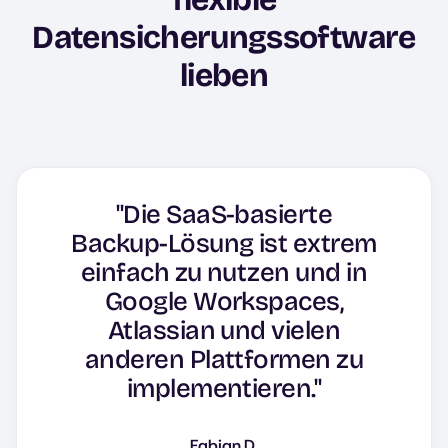
Datensicherungssoftware
lieben
"Die SaaS-basierte
Backup-Lösung ist extrem
"HYCU als Backup-
einfach zu nutzen und in
"Innovative Backup- und
"HYCU lässt sich
Software ist eine sehr gute
"HYCU, einfach und
DR-Lösung von SaaS bis
problemlos in Atlassian-
Google Workspaces,
Lösung und das Support-
effektiv".
Produkte integrieren."
Atlassian und vielen
Data Center!"
Team ist ausgezeichnet.
anderen Plattformen zu
Timothee S.
implementieren."
Jonathan B.
Fabian D.
Muhammed S.
Vollständige Bewertung lesen
Fabian D.