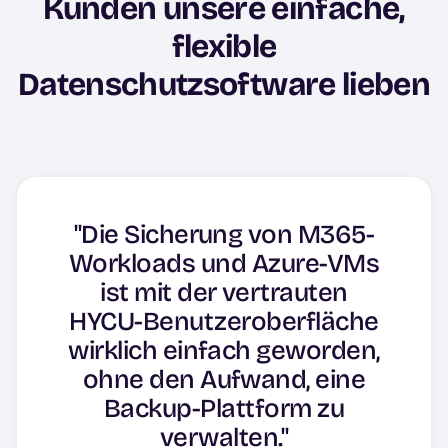
Kunden unsere einfache,
flexible
Datenschutzsoftware lieben
"Die Software besticht
"Die Sicherung von M365-
durch ihre
Workloads und Azure-VMs
Benutzerfreundlichkeit
ist mit der vertrauten
und die nahtlose
HYCU-Benutzeroberfläche
Integration mit
wirklich einfach geworden,
verschiedenen Cloud-
ohne den Aufwand, eine
Plattformen wie Google
Backup-Plattform zu
Cloud und Azure."
verwalten."