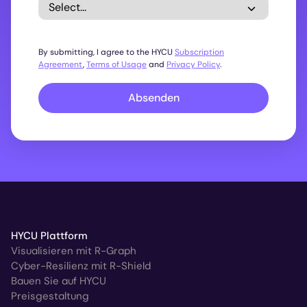
By submitting, I agree to the HYCU
Subscription
Agreement
,
Terms of Usage
and
Privacy Policy
.
Absenden
HYCU Plattform
Visualisieren mit R-Graph
Cyber-Resilienz mit R-Shield
Bauen Sie auf HYCU
Preisgestaltung