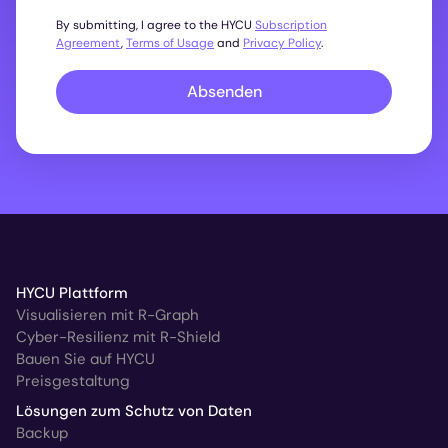
By submitting, I agree to the HYCU
Subscription
Agreement
,
Terms of Usage
and
Privacy Policy
.
Absenden
HYCU Plattform
Visualisieren mit R-Graph
Cyber-Resilienz mit R-Shield
Bauen Sie auf HYCU
Preisgestaltung
Lösungen zum Schutz von Daten
Backup