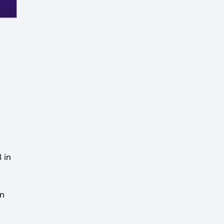
 in
en