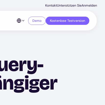
Secondar
Kontakt
Unterstützen Sie
Anmelden
Menu
Demo
Kostenlose Testversion
uery-
ängiger