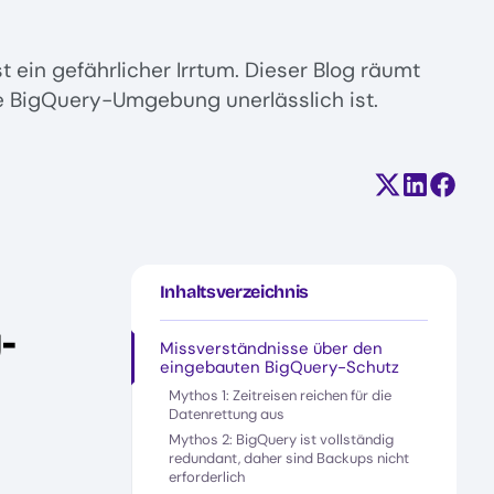
 ein gefährlicher Irrtum. Dieser Blog räumt
e BigQuery-Umgebung unerlässlich ist.
Teilen auf X
Auf Linke
Auf F
Inhaltsverzeichnis
-
Missverständnisse über den
eingebauten BigQuery-Schutz
Mythos 1: Zeitreisen reichen für die
Datenrettung aus
Mythos 2: BigQuery ist vollständig
redundant, daher sind Backups nicht
erforderlich