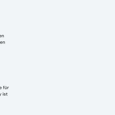
en
ien
e für
 ist