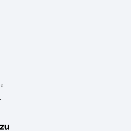
ie
r
 zu