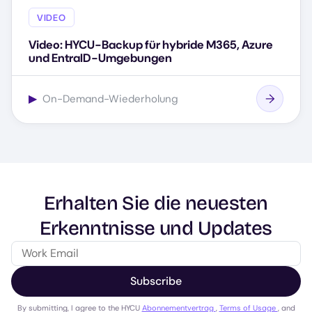
VIDEO
Video: HYCU-Backup für hybride M365, Azure
und EntraID-Umgebungen
▶
On-Demand-Wiederholung
Erhalten Sie die neuesten
Erkenntnisse und Updates
Subscribe
By submitting, I agree to the HYCU
Abonnementvertrag
,
Terms of Usage
, and